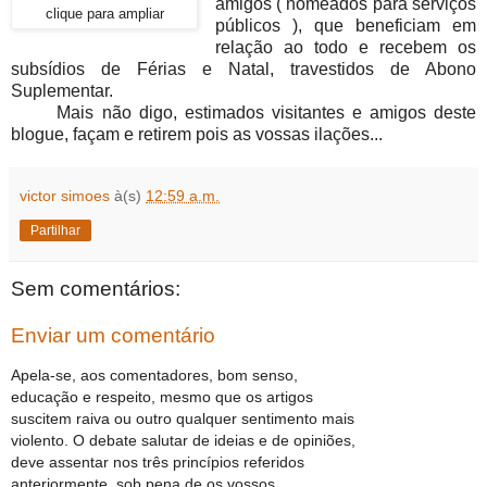
amigos ( nomeados para serviços
clique para ampliar
públicos ), que beneficiam em
relação ao todo e recebem os
subsídios de Férias e Natal, travestidos de Abono
Suplementar.
Mais não digo, estimados visitantes e amigos deste
blogue, façam e retirem pois as vossas ilações...
victor simoes
à(s)
12:59 a.m.
Partilhar
Sem comentários:
Enviar um comentário
Apela-se, aos comentadores, bom senso,
educação e respeito, mesmo que os artigos
suscitem raiva ou outro qualquer sentimento mais
violento. O debate salutar de ideias e de opiniões,
deve assentar nos três princípios referidos
anteriormente, sob pena de os vossos